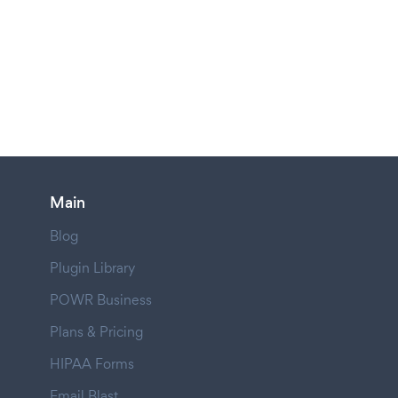
Main
Blog
Plugin Library
POWR Business
Plans & Pricing
HIPAA Forms
Email Blast