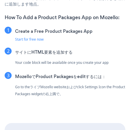
に追加します地点。
How To Add a Product Packages App on Mozello:
Create a Free Product Packages App
Start for free now
サイトにHTML要素を追加する
Your code block will be available once you create your app
MozelloでProduct Packagesをeditするには：
Go to theライブMozello websiteおよびclick Settings Icon
the Product
Packages widgetの右上隅で。