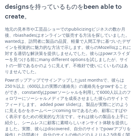
designsを持っているものをbeen able to
create。
地元の見本市や工芸品ショーでのpublicizingビジネスの数か月
後、rbiashadesはオンラインで販売する方法を探していました。
wantedは、訪問者に製品の品質、軽量で人間工学に基づいたデザ
インを視覚的に魅力的な方法で示します。彼らのMozelloはこれに
対する適切な解決策を提供しませんでした。彼らはpowrスライダ
ーを見つける前にmany different optionsを試しましたが、サイ
トの一部であるかのように見えず、不格好で使いにくいものはあ
りませんでした。
Powrポップアップでサインアップしたjust monthsで、彼らは
250％以上（600以上の実際の連絡先）の連絡先をgrowすること
ができ、constantlyはpowrソーシャルを利用して6000人以上のフ
ォロワーにソーシャルメディアを成長させました彼らのサイトで
フィードします。 added powr sliderは、製品が実際にどのよう
に見えるかをホームページcoming toであるため、顧客にすばや
く表示するための視覚的な方法です。それは彼らの製品を上手に
紹介し、シームレスに顧客に素晴らしいオンサイト体験を提供し
ました。実際、彼らはdiscovered、自分のサイトでpowrアプリを
操作した訪問者は、自分のサイトの他のどの人よりも2.5倍長く関