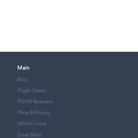
Main
Blog
Plugin Library
POWR Business
Plans & Pricing
HIPAA Forms
Email Blast