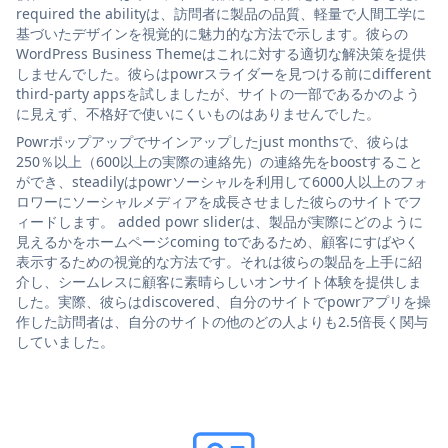
required the abilityは、訪問者に製品の品質、軽量で人間工学に
基づいたデザインを視覚的に魅力的な方法で示します。彼らの
WordPress Business Themeはこれに対する適切な解決策を提供
しませんでした。彼らはpowrスライダーを見つける前にdifferent
third-party appsを試しましたが、サイトの一部であるかのよう
に見えず、不格好で使いにくいものはありませんでした。
Powrポップアップでサインアップしたjust monthsで、彼らは
250％以上（600以上の実際の連絡先）の連絡先をboostすること
ができ、steadilyはpowrソーシャルを利用して6000人以上のフォ
ロワーにソーシャルメディアを成長させました彼らのサイトでフ
ィードします。 added powr sliderは、製品が実際にどのように
見えるかをホームページcoming toであるため、顧客にすばやく
表示するための視覚的な方法です。それは彼らの製品を上手に紹
介し、シームレスに顧客に素晴らしいオンサイト体験を提供しま
した。実際、彼らはdiscovered、自分のサイトでpowrアプリを操
作した訪問者は、自分のサイトの他のどの人よりも2.5倍長く関与
していました。