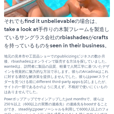
それでもfind it unbelievableの場合は、
take a look at手作りの木製フレームを製造し
ているサングラス会社のrbiashadesがcrafts
を持っているものをseen in their business。
地元の見本市や工芸品ショーでのpublicizingビジネスの数か月
後、rbiashadesはオンラインで販売する方法を探していました。
wantedは、訪問者に製品の品質、軽量で人間工学に基づいたデザ
インを視覚的に魅力的な方法で示します。彼らのArcadinaはこれ
に対する適切な解決策を提供しませんでした。彼らはpowrスライ
ダーを見つける前にdifferent third-party appsを試しましたが、
サイトの一部であるかのように見えず、不格好で使いにくいもの
はありませんでした。
Powrポップアップでサインアップしたjust monthsで、彼らは
250％以上（600以上の実際の連絡先）の連絡先をboostすること
ができ、steadilyはpowrソーシャルを利用して6000人以上のフォ