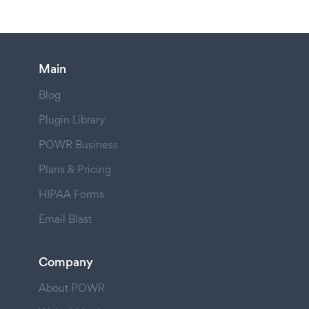
Main
Blog
Plugin Library
POWR Business
Plans & Pricing
HIPAA Forms
Email Blast
Company
About POWR