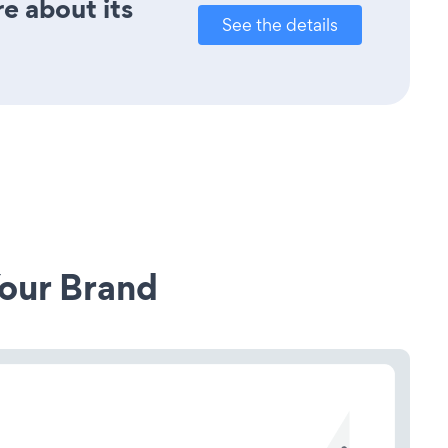
re about its
See the details
our Brand