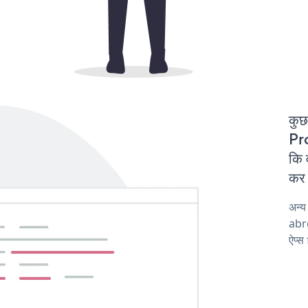
कुछ
Pro
कि 
कर 
अन्
abro
ऐप्स