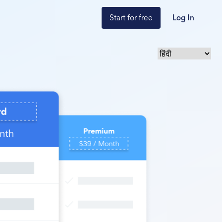
Start for free
Log In