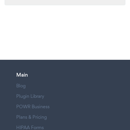
Main
Blog
Plugin Library
POWR Business
Plans & Pricing
HIPAA Forms