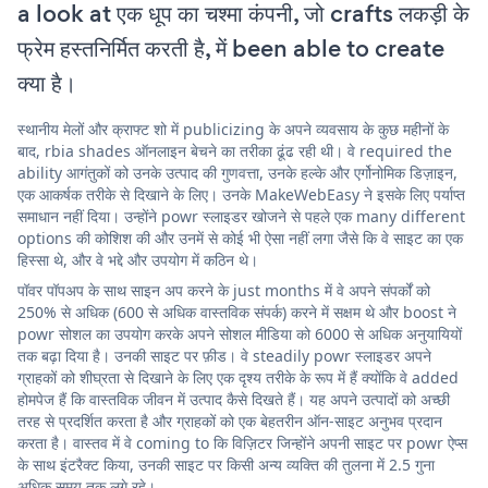
a look at एक धूप का चश्मा कंपनी, जो crafts लकड़ी के
फ्रेम हस्तनिर्मित करती है, में been able to create
क्या है।
स्थानीय मेलों और क्राफ्ट शो में publicizing के अपने व्यवसाय के कुछ महीनों के
बाद, rbia shades ऑनलाइन बेचने का तरीका ढूंढ रही थी। वे required the
ability आगंतुकों को उनके उत्पाद की गुणवत्ता, उनके हल्के और एर्गोनोमिक डिज़ाइन,
एक आकर्षक तरीके से दिखाने के लिए। उनके MakeWebEasy ने इसके लिए पर्याप्त
समाधान नहीं दिया। उन्होंने powr स्लाइडर खोजने से पहले एक many different
options की कोशिश की और उनमें से कोई भी ऐसा नहीं लगा जैसे कि वे साइट का एक
हिस्सा थे, और वे भद्दे और उपयोग में कठिन थे।
पॉवर पॉपअप के साथ साइन अप करने के just months में वे अपने संपर्कों को
250% से अधिक (600 से अधिक वास्तविक संपर्क) करने में सक्षम थे और boost ने
powr सोशल का उपयोग करके अपने सोशल मीडिया को 6000 से अधिक अनुयायियों
तक बढ़ा दिया है। उनकी साइट पर फ़ीड। वे steadily powr स्लाइडर अपने
ग्राहकों को शीघ्रता से दिखाने के लिए एक दृश्य तरीके के रूप में हैं क्योंकि वे added
होमपेज हैं कि वास्तविक जीवन में उत्पाद कैसे दिखते हैं। यह अपने उत्पादों को अच्छी
तरह से प्रदर्शित करता है और ग्राहकों को एक बेहतरीन ऑन-साइट अनुभव प्रदान
करता है। वास्तव में वे coming to कि विज़िटर जिन्होंने अपनी साइट पर powr ऐप्स
के साथ इंटरैक्ट किया, उनकी साइट पर किसी अन्य व्यक्ति की तुलना में 2.5 गुना
अधिक समय तक लगे रहे।