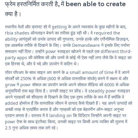
फ्रेम हस्तनिर्मित करती है, में been able to create
क्या है।
स्थानीय मेलों और क्राफ्ट शो में getting के अपने व्यवसाय के कुछ महीनों के बाद,
rbia shades ऑनलाइन बेचने का तरीका ढूंढ रही थी। वे required the
ability आगंतुकों को उनके उत्पाद की गुणवत्ता, उनके हल्के और एर्गोनोमिक डिज़ाइन,
एक आकर्षक तरीके से दिखाने के लिए। उनके Demandware ने इसके लिए पर्याप्त
समाधान नहीं दिया। उन्होंने powr स्लाइडर खोजने से पहले एक different third-
party apps की कोशिश की और उनमें से कोई भी ऐसा नहीं लगा जैसे कि वे साइट का
एक हिस्सा थे, और वे भद्दे और उपयोग में कठिन थे।
पॉवर पॉपअप के साथ साइन अप करने के a small amount of time में वे अपने
संपर्कों को 250% से अधिक (600 से अधिक वास्तविक संपर्क) करने में सक्षम थे और
grow ने powr सोशल का उपयोग करके अपने सोशल मीडिया को 6000 से अधिक
अनुयायियों तक बढ़ा दिया है। उनकी साइट पर फ़ीड। वे steadily powr स्लाइडर
अपने ग्राहकों को शीघ्रता से दिखाने के लिए एक दृश्य तरीके के रूप में हैं क्योंकि वे
added होमपेज हैं कि वास्तविक जीवन में उत्पाद कैसे दिखते हैं। यह अपने उत्पादों को
अच्छी तरह से प्रदर्शित करता है और ग्राहकों को एक बेहतरीन ऑन-साइट अनुभव
प्रदान करता है। वास्तव में वे landing on कि विज़िटर जिन्होंने अपनी साइट पर
powr ऐप्स के साथ इंटरैक्ट किया, उनकी साइट पर किसी अन्य व्यक्ति की तुलना में
2.5 गुना अधिक समय तक लगे रहे।