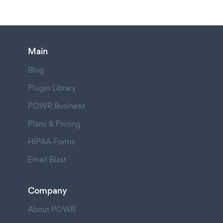
Main
Blog
Plugin Library
POWR Business
Plans & Pricing
HIPAA Forms
Email Blast
Company
About POWR