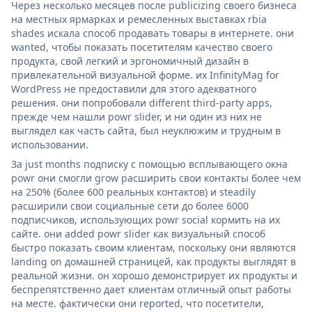
Через несколько месяцев после publicizing своего бизнеса
на местных ярмарках и ремесленных выставках rbia
shades искала способ продавать товары в интернете. они
wanted, чтобы показать посетителям качество своего
продукта, свой легкий и эргономичный дизайн в
привлекательной визуальной форме. их InfinityMag for
WordPress не предоставили для этого адекватного
решения. они попробовали different third-party apps,
прежде чем нашли powr slider, и ни один из них не
выглядел как часть сайта, был неуклюжим и трудным в
использовании.
За just months подписку с помощью всплывающего окна
powr они смогли grow расширить свои контакты более чем
на 250% (более 600 реальных контактов) и steadily
расширили свои социальные сети до более 6000
подписчиков, использующих powr social кормить на их
сайте. они added powr slider как визуальный способ
быстро показать своим клиентам, поскольку они являются
landing on домашней страницей, как продукты выглядят в
реальной жизни. он хорошо демонстрирует их продукты и
беспрепятственно дает клиентам отличный опыт работы
на месте. фактически они reported, что посетители,