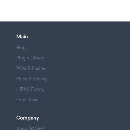
Main
Blog
Plugin Library
POWR Business
Plans & Pricing
HIPAA Forms
Email Blast
Company
About POWR