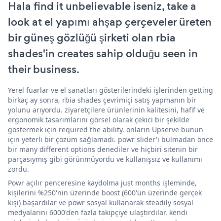
Hala find it unbelievable iseniz, take a
look at el yapımı ahşap çerçeveler üreten
bir güneş gözlüğü şirketi olan rbia
shades'in creates sahip olduğu seen in
their business.
Yerel fuarlar ve el sanatları gösterilerindeki işlerinden getting
birkaç ay sonra, rbia shades çevrimiçi satış yapmanın bir
yolunu arıyordu. ziyaretçilere ürünlerinin kalitesini, hafif ve
ergonomik tasarımlarını görsel olarak çekici bir şekilde
göstermek için required the ability. onların Upserve bunun
için yeterli bir çözüm sağlamadı. powr slider'ı bulmadan önce
bir many different options denediler ve hiçbiri sitenin bir
parçasıymış gibi görünmüyordu ve kullanışsız ve kullanımı
zordu.
Powr açılır penceresine kaydolma just months işleminde,
kişilerini %250'nin üzerinde boost (600'ün üzerinde gerçek
kişi) başardılar ve powr sosyal kullanarak steadily sosyal
medyalarını 6000'den fazla takipçiye ulaştırdılar. kendi