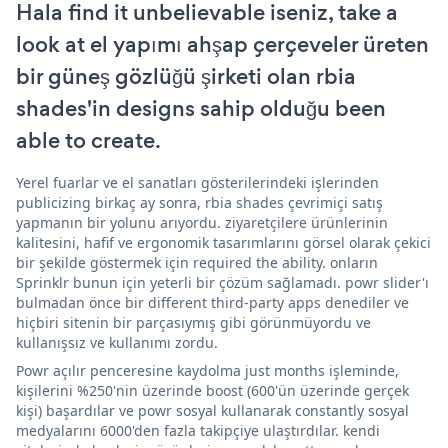
Hala find it unbelievable iseniz, take a
look at el yapımı ahşap çerçeveler üreten
bir güneş gözlüğü şirketi olan rbia
shades'in designs sahip olduğu been
able to create.
Yerel fuarlar ve el sanatları gösterilerindeki işlerinden
publicizing birkaç ay sonra, rbia shades çevrimiçi satış
yapmanın bir yolunu arıyordu. ziyaretçilere ürünlerinin
kalitesini, hafif ve ergonomik tasarımlarını görsel olarak çekici
bir şekilde göstermek için required the ability. onların
Sprinklr bunun için yeterli bir çözüm sağlamadı. powr slider'ı
bulmadan önce bir different third-party apps denediler ve
hiçbiri sitenin bir parçasıymış gibi görünmüyordu ve
kullanışsız ve kullanımı zordu.
Powr açılır penceresine kaydolma just months işleminde,
kişilerini %250'nin üzerinde boost (600'ün üzerinde gerçek
kişi) başardılar ve powr sosyal kullanarak constantly sosyal
medyalarını 6000'den fazla takipçiye ulaştırdılar. kendi