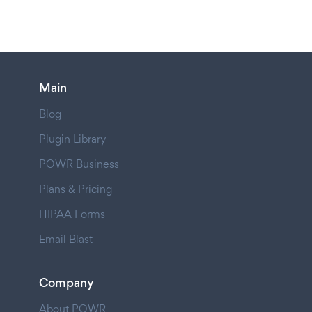
Main
Blog
Plugin Library
POWR Business
Plans & Pricing
HIPAA Forms
Email Blast
Company
About POWR