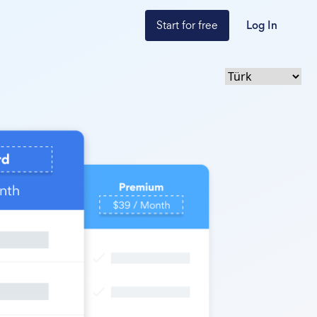
Start for free
Log In