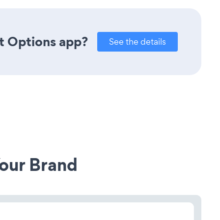
t Options app?
See the details
our Brand