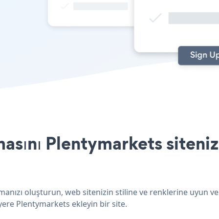
sını Plentymarkets siteniz
anızı oluşturun, web sitenizin stiline ve renklerine uyun v
yere Plentymarkets ekleyin bir site.