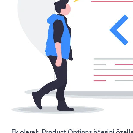
Ek olarak, Product Options öğesini özell