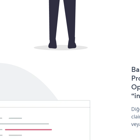
Ba
Pr
Op
“in
Diğ
cla
vey