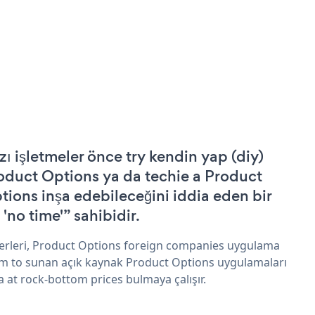
zı işletmeler önce try kendin yap (diy)
oduct Options ya da techie a Product
tions inşa edebileceğini iddia eden bir
 'no time'” sahibidir.
erleri, Product Options foreign companies uygulama
im to sunan açık kaynak Product Options uygulamaları
a at rock-bottom prices bulmaya çalışır.