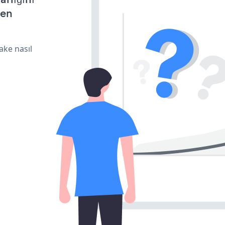
den
ake nasıl