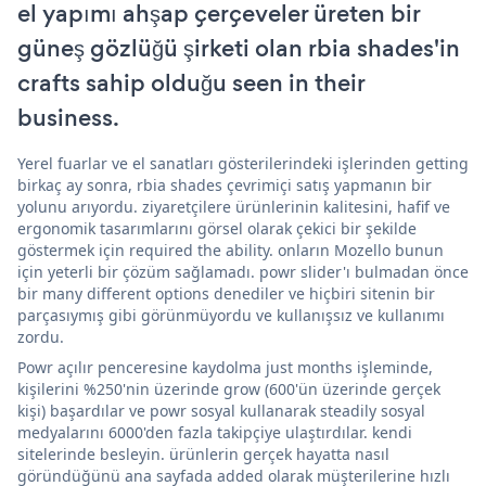
el yapımı ahşap çerçeveler üreten bir
güneş gözlüğü şirketi olan rbia shades'in
crafts sahip olduğu seen in their
business.
Yerel fuarlar ve el sanatları gösterilerindeki işlerinden getting
birkaç ay sonra, rbia shades çevrimiçi satış yapmanın bir
yolunu arıyordu. ziyaretçilere ürünlerinin kalitesini, hafif ve
ergonomik tasarımlarını görsel olarak çekici bir şekilde
göstermek için required the ability. onların Mozello bunun
için yeterli bir çözüm sağlamadı. powr slider'ı bulmadan önce
bir many different options denediler ve hiçbiri sitenin bir
parçasıymış gibi görünmüyordu ve kullanışsız ve kullanımı
zordu.
Powr açılır penceresine kaydolma just months işleminde,
kişilerini %250'nin üzerinde grow (600'ün üzerinde gerçek
kişi) başardılar ve powr sosyal kullanarak steadily sosyal
medyalarını 6000'den fazla takipçiye ulaştırdılar. kendi
sitelerinde besleyin. ürünlerin gerçek hayatta nasıl
göründüğünü ana sayfada added olarak müşterilerine hızlı