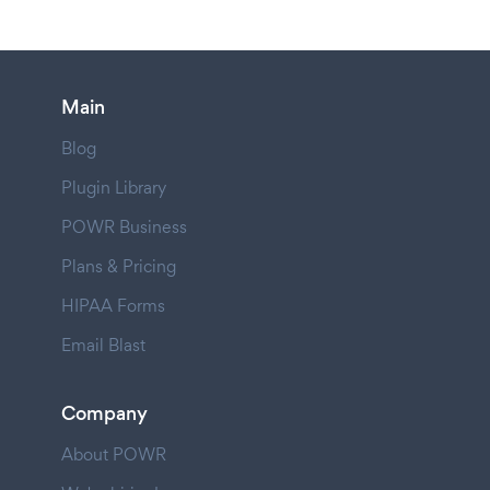
Main
Blog
Plugin Library
POWR Business
Plans & Pricing
HIPAA Forms
Email Blast
Company
About POWR