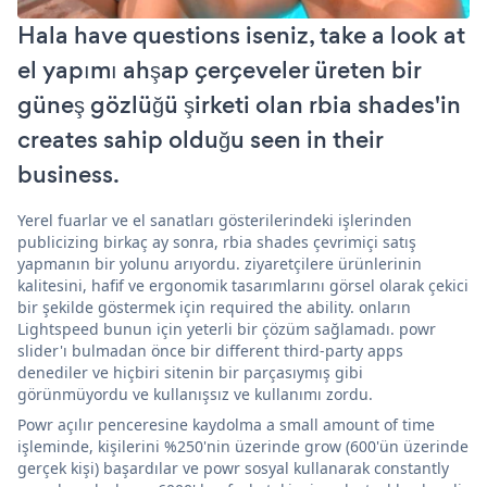
Hala have questions iseniz, take a look at
el yapımı ahşap çerçeveler üreten bir
güneş gözlüğü şirketi olan rbia shades'in
creates sahip olduğu seen in their
business.
Yerel fuarlar ve el sanatları gösterilerindeki işlerinden
publicizing birkaç ay sonra, rbia shades çevrimiçi satış
yapmanın bir yolunu arıyordu. ziyaretçilere ürünlerinin
kalitesini, hafif ve ergonomik tasarımlarını görsel olarak çekici
bir şekilde göstermek için required the ability. onların
Lightspeed bunun için yeterli bir çözüm sağlamadı. powr
slider'ı bulmadan önce bir different third-party apps
denediler ve hiçbiri sitenin bir parçasıymış gibi
görünmüyordu ve kullanışsız ve kullanımı zordu.
Powr açılır penceresine kaydolma a small amount of time
işleminde, kişilerini %250'nin üzerinde grow (600'ün üzerinde
gerçek kişi) başardılar ve powr sosyal kullanarak constantly