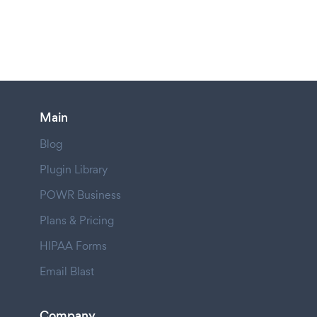
Main
Blog
Plugin Library
POWR Business
Plans & Pricing
HIPAA Forms
Email Blast
Company