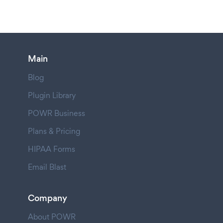
Main
Blog
Plugin Library
POWR Business
Plans & Pricing
HIPAA Forms
Email Blast
Company
About POWR