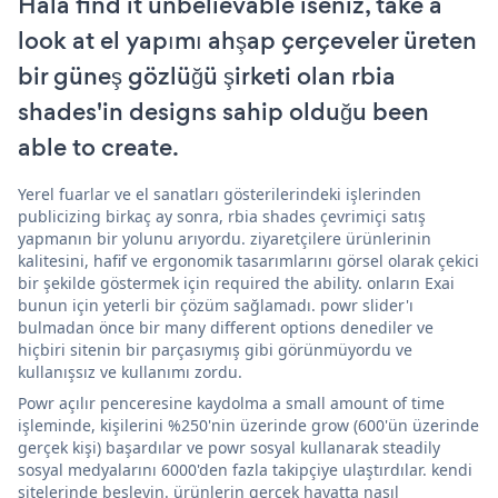
Hala find it unbelievable iseniz, take a
look at el yapımı ahşap çerçeveler üreten
bir güneş gözlüğü şirketi olan rbia
shades'in designs sahip olduğu been
able to create.
Yerel fuarlar ve el sanatları gösterilerindeki işlerinden
publicizing birkaç ay sonra, rbia shades çevrimiçi satış
yapmanın bir yolunu arıyordu. ziyaretçilere ürünlerinin
kalitesini, hafif ve ergonomik tasarımlarını görsel olarak çekici
bir şekilde göstermek için required the ability. onların Exai
bunun için yeterli bir çözüm sağlamadı. powr slider'ı
bulmadan önce bir many different options denediler ve
hiçbiri sitenin bir parçasıymış gibi görünmüyordu ve
kullanışsız ve kullanımı zordu.
Powr açılır penceresine kaydolma a small amount of time
işleminde, kişilerini %250'nin üzerinde grow (600'ün üzerinde
gerçek kişi) başardılar ve powr sosyal kullanarak steadily
sosyal medyalarını 6000'den fazla takipçiye ulaştırdılar. kendi
sitelerinde besleyin. ürünlerin gerçek hayatta nasıl