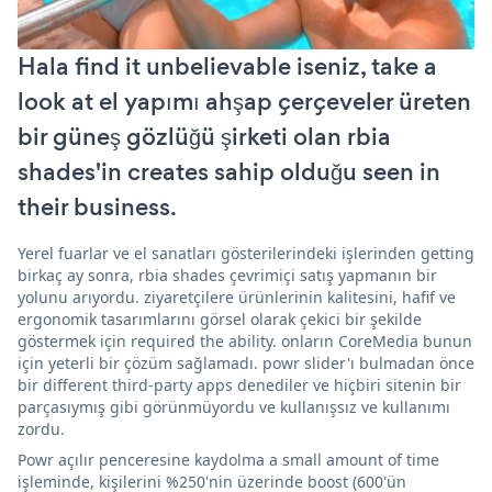
Hala find it unbelievable iseniz, take a
look at el yapımı ahşap çerçeveler üreten
bir güneş gözlüğü şirketi olan rbia
shades'in creates sahip olduğu seen in
their business.
Yerel fuarlar ve el sanatları gösterilerindeki işlerinden getting
birkaç ay sonra, rbia shades çevrimiçi satış yapmanın bir
yolunu arıyordu. ziyaretçilere ürünlerinin kalitesini, hafif ve
ergonomik tasarımlarını görsel olarak çekici bir şekilde
göstermek için required the ability. onların CoreMedia bunun
için yeterli bir çözüm sağlamadı. powr slider'ı bulmadan önce
bir different third-party apps denediler ve hiçbiri sitenin bir
parçasıymış gibi görünmüyordu ve kullanışsız ve kullanımı
zordu.
Powr açılır penceresine kaydolma a small amount of time
işleminde, kişilerini %250'nin üzerinde boost (600'ün