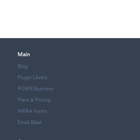
Main
Blog
Plugin Library
POWR Business
Plans & Pricing
HIPAA Forms
Email Blast