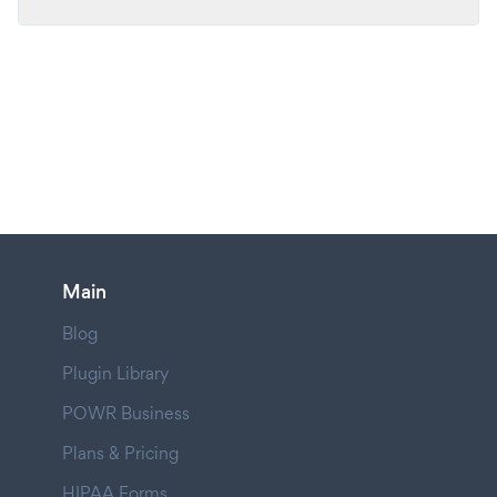
Main
Blog
Plugin Library
POWR Business
Plans & Pricing
HIPAA Forms