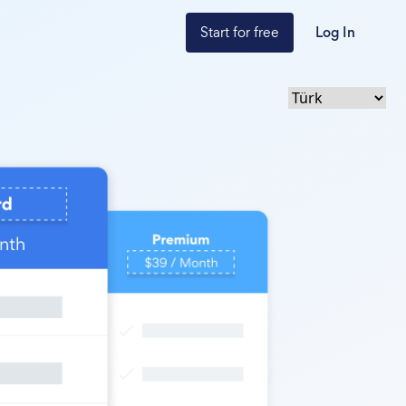
Start for free
Log In