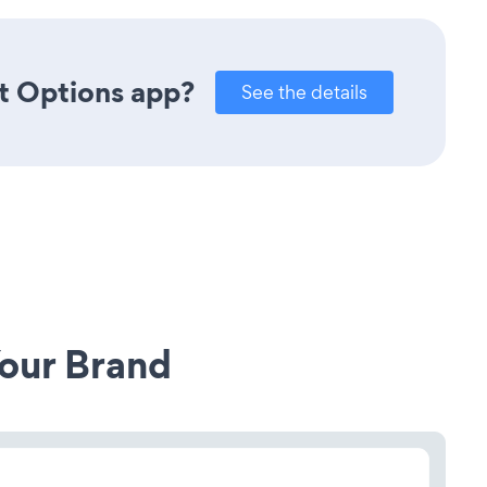
t Options app?
See the details
our Brand