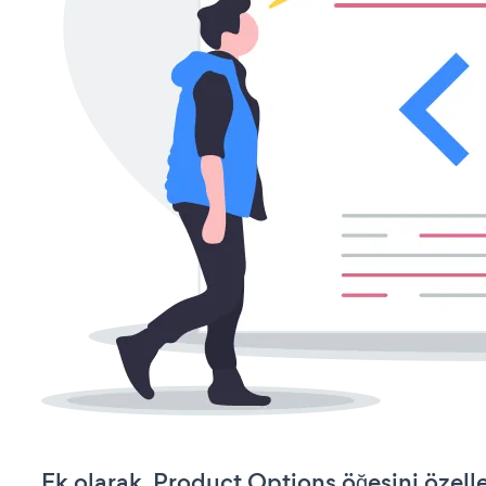
Ek olarak, Product Options öğesini özell