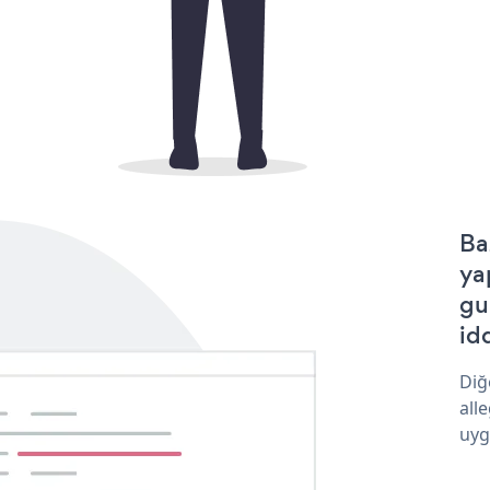
Ba
ya
gu
idd
Diğ
all
uyg