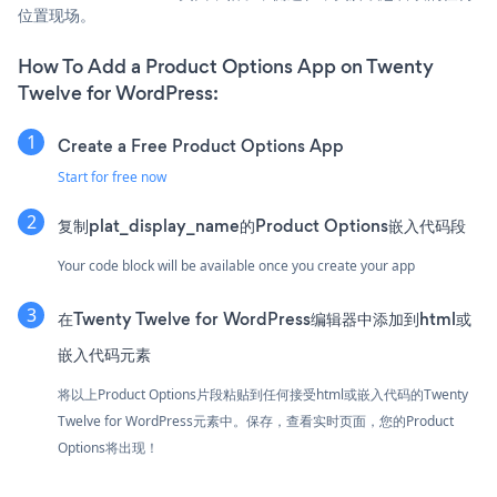
位置现场。
How To Add a Product Options App on Twenty
Twelve for WordPress:
Create a Free Product Options App
Start for free now
复制plat_display_name的Product Options嵌入代码段
Your code block will be available once you create your app
在Twenty Twelve for WordPress编辑器中添加到html或
嵌入代码元素
将以上Product Options片段粘贴到任何接受html或嵌入代码的Twenty
Twelve for WordPress元素中。保存，查看实时页面，您的Product
Options将出现！