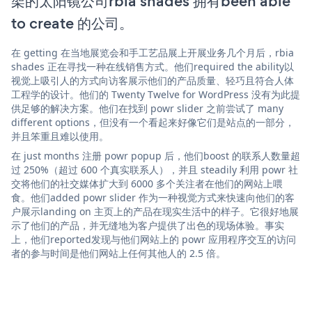
架的太阳镜公司rbia shades 拥有been able
to create 的公司。
在 getting 在当地展览会和手工艺品展上开展业务几个月后，rbia
shades 正在寻找一种在线销售方式。他们required the ability以
视觉上吸引人的方式向访客展示他们的产品质量、轻巧且符合人体
工程学的设计。他们的 Twenty Twelve for WordPress 没有为此提
供足够的解决方案。他们在找到 powr slider 之前尝试了 many
different options，但没有一个看起来好像它们是站点的一部分，
并且笨重且难以使用。
在 just months 注册 powr popup 后，他们boost 的联系人数量超
过 250%（超过 600 个真实联系人），并且 steadily 利用 powr 社
交将他们的社交媒体扩大到 6000 多个关注者在他们的网站上喂
食。他们added powr slider 作为一种视觉方式来快速向他们的客
户展示landing on 主页上的产品在现实生活中的样子。它很好地展
示了他们的产品，并无缝地为客户提供了出色的现场体验。事实
上，他们reported发现与他们网站上的 powr 应用程序交互的访问
者的参与时间是他们网站上任何其他人的 2.5 倍。