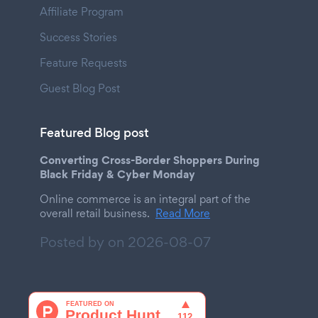
Affiliate Program
Success Stories
Feature Requests
Guest Blog Post
Featured Blog post
Converting Cross-Border Shoppers During
Black Friday & Cyber Monday
Online commerce is an integral part of the
overall retail business.
Read More
Posted by on
2026-08-07