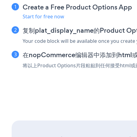
Create a Free Product Options App
Start for free now
复制plat_display_name的Product 
Your code block will be available once you create
在nopCommerce编辑器中添加到htm
将以上Product Options片段粘贴到任何接受htm