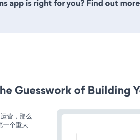
s app is right for you? Find out more
he Guesswork of Building Y
始运营，那么
第一个重大