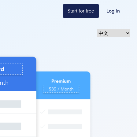
Start for free
Log In