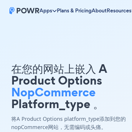
Apps
Plans & Pricing
About
Resources
在您的网站上嵌入 A
Product Options
NopCommerce
Platform_type 。
将A Product Options platform_type添加到您的
nopCommerce网站，无需编码或头痛。