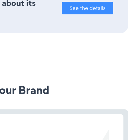
 about its
See the details
our Brand