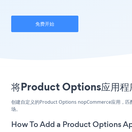
免费开始
将Product Options
创建自定义的Product Options nopCommerce
场。
How To Add a Product Options 