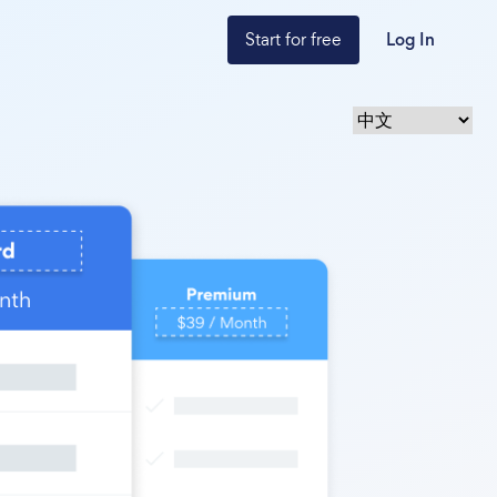
Start for free
Log In