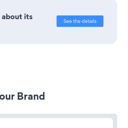
 about its
See the details
our Brand