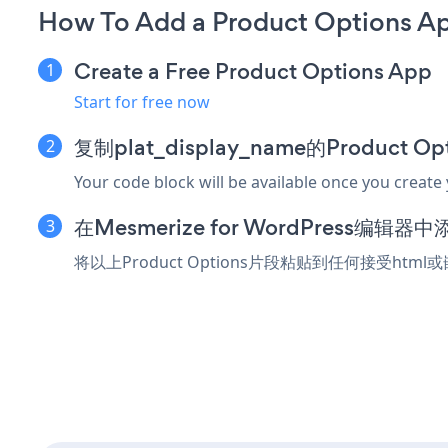
How To Add a Product Options Ap
Create a Free Product Options App
Start for free now
复制plat_display_name的Product 
Your code block will be available once you create
在Mesmerize for WordPress编
将以上Product Options片段粘贴到任何接受html或