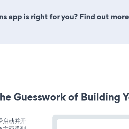
s app is right for you? Find out more
he Guesswork of Building Y
站已经启动并开
象方面遇到