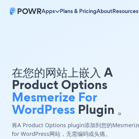
Apps
Plans & Pricing
About
Resources
在您的网站上嵌入 A
Product Options
Mesmerize For
WordPress
Plugin 。
将A Product Options plugin添加到您的Mesmeriz
for WordPress网站，无需编码或头痛。