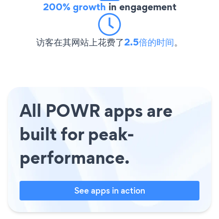
200% growth
in engagement
访客在其网站上花费了
2.5倍的时间
。
All POWR apps are
built for peak-
performance.
See apps in action