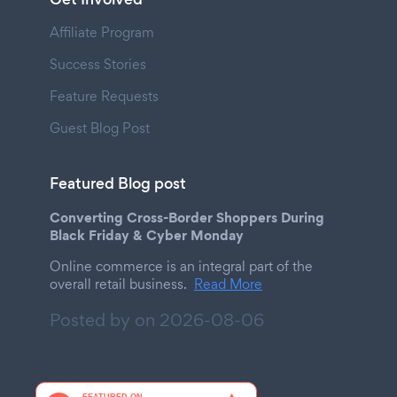
Affiliate Program
Success Stories
Feature Requests
Guest Blog Post
Featured Blog post
Converting Cross-Border Shoppers During
Black Friday & Cyber Monday
Online commerce is an integral part of the
overall retail business.
Read More
Posted by on
2026-08-06