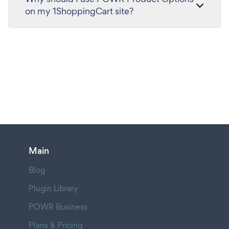
on my 1ShoppingCart site?
Main
Blog
Plugin Library
POWR Business
Plans & Pricing