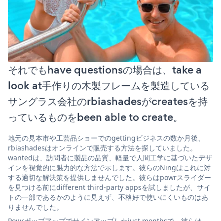
それでもhave questionsの場合は、take a
look at手作りの木製フレームを製造している
サングラス会社のrbiashadesがcreatesを持
っているものをbeen able to create。
地元の見本市や工芸品ショーでのgettingビジネスの数か月後、
rbiashadesはオンラインで販売する方法を探していました。
wantedは、訪問者に製品の品質、軽量で人間工学に基づいたデザ
インを視覚的に魅力的な方法で示します。彼らのNingはこれに対
する適切な解決策を提供しませんでした。彼らはpowrスライダー
を見つける前にdifferent third-party appsを試しましたが、サイ
トの一部であるかのように見えず、不格好で使いにくいものはあ
りませんでした。
Powrポップアップでサインアップしたjust monthsで、彼らは