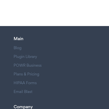
Main
Blog
Plugin Library
POWR Business
Plans & Pricing
HIPAA Forms
Email Blast
Company