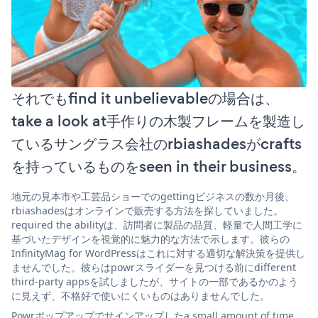
それでもfind it unbelievableの場合は、
take a look at手作りの木製フレームを製造し
ているサングラス会社のrbiashadesがcrafts
を持っているものをseen in their business。
地元の見本市や工芸品ショーでのgettingビジネスの数か月後、
rbiashadesはオンラインで販売する方法を探していました。
required the abilityは、訪問者に製品の品質、軽量で人間工学に
基づいたデザインを視覚的に魅力的な方法で示します。彼らの
InfinityMag for WordPressはこれに対する適切な解決策を提供し
ませんでした。彼らはpowrスライダーを見つける前にdifferent
third-party appsを試しましたが、サイトの一部であるかのよう
に見えず、不格好で使いにくいものはありませんでした。
Powrポップアップでサインアップしたa small amount of time