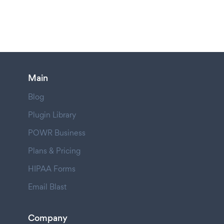
Main
Blog
Plugin Library
POWR Business
Plans & Pricing
HIPAA Forms
Email Blast
Company