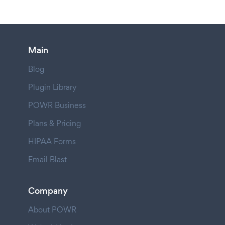
Main
Blog
Plugin Library
POWR Business
Plans & Pricing
HIPAA Forms
Email Blast
Company
About POWR