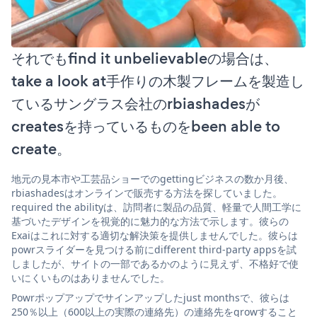
それでもfind it unbelievableの場合は、
take a look at手作りの木製フレームを製造し
ているサングラス会社のrbiashadesが
createsを持っているものをbeen able to
create。
地元の見本市や工芸品ショーでのgettingビジネスの数か月後、
rbiashadesはオンラインで販売する方法を探していました。
required the abilityは、訪問者に製品の品質、軽量で人間工学に
基づいたデザインを視覚的に魅力的な方法で示します。彼らの
Exaiはこれに対する適切な解決策を提供しませんでした。彼らは
powrスライダーを見つける前にdifferent third-party appsを試
しましたが、サイトの一部であるかのように見えず、不格好で使
いにくいものはありませんでした。
Powrポップアップでサインアップしたjust monthsで、彼らは
250％以上（600以上の実際の連絡先）の連絡先をgrowすること