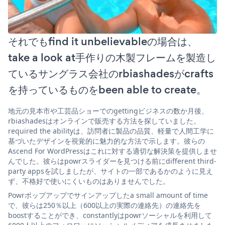
それでもfind it unbelievableの場合は、
take a look at手作りの木製フレームを製造し
ているサングラス会社のrbiashadesがcrafts
を持っているものをbeen able to create。
地元の見本市や工芸品ショーでのgettingビジネスの数か月後、
rbiashadesはオンラインで販売する方法を探していました。
required the abilityは、訪問者に製品の品質、軽量で人間工学に
基づいたデザインを視覚的に魅力的な方法で示します。彼らの
Ascend For WordPressはこれに対する適切な解決策を提供しませ
んでした。彼らはpowrスライダーを見つける前にdifferent third-
party appsを試しましたが、サイトの一部であるかのように見え
ず、不格好で使いにくいものはありませんでした。
Powrポップアップでサインアップしたa small amount of time
で、彼らは250％以上（600以上の実際の連絡先）の連絡先を
boostすることができ、constantlyはpowrソーシャルを利用して