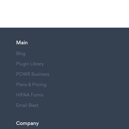
Main
Blog
Plugin Library
POWR Business
Plans & Pricing
HIPAA Forms
Email Blast
Company