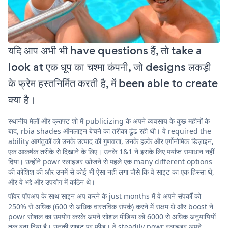
यदि आप अभी भी have questions हैं, तो take a
look at एक धूप का चश्मा कंपनी, जो designs लकड़ी
के फ्रेम हस्तनिर्मित करती है, में been able to create
क्या है।
स्थानीय मेलों और क्राफ्ट शो में publicizing के अपने व्यवसाय के कुछ महीनों के
बाद, rbia shades ऑनलाइन बेचने का तरीका ढूंढ रही थी। वे required the
ability आगंतुकों को उनके उत्पाद की गुणवत्ता, उनके हल्के और एर्गोनोमिक डिज़ाइन,
एक आकर्षक तरीके से दिखाने के लिए। उनके 1&1 ने इसके लिए पर्याप्त समाधान नहीं
दिया। उन्होंने powr स्लाइडर खोजने से पहले एक many different options
की कोशिश की और उनमें से कोई भी ऐसा नहीं लगा जैसे कि वे साइट का एक हिस्सा थे,
और वे भद्दे और उपयोग में कठिन थे।
पॉवर पॉपअप के साथ साइन अप करने के just months में वे अपने संपर्कों को
250% से अधिक (600 से अधिक वास्तविक संपर्क) करने में सक्षम थे और boost ने
powr सोशल का उपयोग करके अपने सोशल मीडिया को 6000 से अधिक अनुयायियों
तक बढ़ा दिया है। उनकी साइट पर फ़ीड। वे steadily powr स्लाइडर अपने