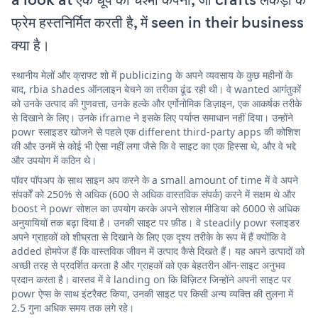
फ्रेम हस्तनिर्मित करती है, में seen in their business
क्या है।
स्थानीय मेलों और क्राफ्ट शो में publicizing के अपने व्यवसाय के कुछ महीनों के
बाद, rbia shades ऑनलाइन बेचने का तरीका ढूंढ रही थी। वे wanted आगंतुकों
को उनके उत्पाद की गुणवत्ता, उनके हल्के और एर्गोनोमिक डिज़ाइन, एक आकर्षक तरीके
से दिखाने के लिए। उनके iframe ने इसके लिए पर्याप्त समाधान नहीं दिया। उन्होंने
powr स्लाइडर खोजने से पहले एक different third-party apps की कोशिश
की और उनमें से कोई भी ऐसा नहीं लगा जैसे कि वे साइट का एक हिस्सा थे, और वे भद्दे
और उपयोग में कठिन थे।
पॉवर पॉपअप के साथ साइन अप करने के a small amount of time में वे अपने
संपर्कों को 250% से अधिक (600 से अधिक वास्तविक संपर्क) करने में सक्षम थे और
boost ने powr सोशल का उपयोग करके अपने सोशल मीडिया को 6000 से अधिक
अनुयायियों तक बढ़ा दिया है। उनकी साइट पर फ़ीड। वे steadily powr स्लाइडर
अपने ग्राहकों को शीघ्रता से दिखाने के लिए एक दृश्य तरीके के रूप में हैं क्योंकि वे
added होमपेज हैं कि वास्तविक जीवन में उत्पाद कैसे दिखते हैं। यह अपने उत्पादों को
अच्छी तरह से प्रदर्शित करता है और ग्राहकों को एक बेहतरीन ऑन-साइट अनुभव
प्रदान करता है। वास्तव में वे landing on कि विज़िटर जिन्होंने अपनी साइट पर
powr ऐप्स के साथ इंटरैक्ट किया, उनकी साइट पर किसी अन्य व्यक्ति की तुलना में
2.5 गुना अधिक समय तक लगे रहे।