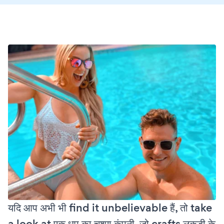
यदि आप अभी भी find it unbelievable हैं, तो take
a look at एक धूप का चश्मा कंपनी, जो crafts लकड़ी के