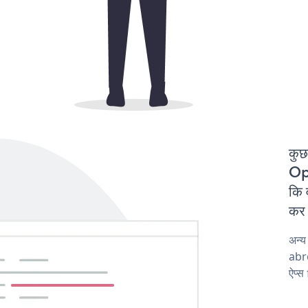
कुछ
Op
कि 
कर 
अन्
abro
ऐप्स