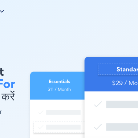
t
For
करें
r