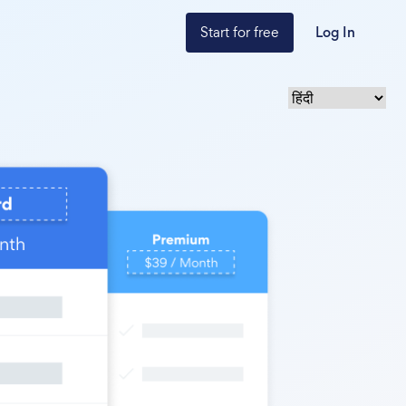
Start for free
Log In