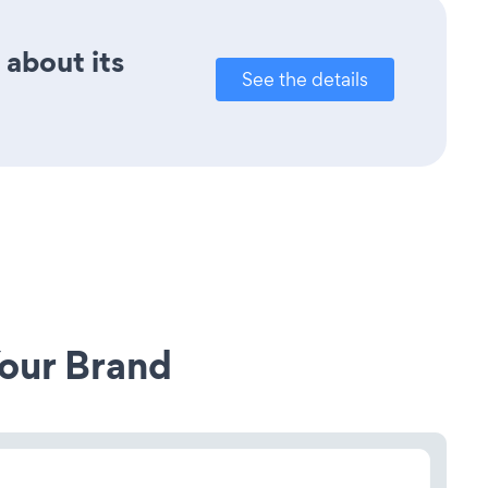
 about its
See the details
our Brand