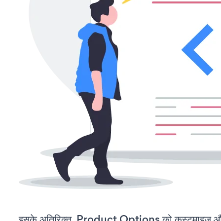
इसके अतिरिक्त, Product Options को कस्टमाइज़ औ