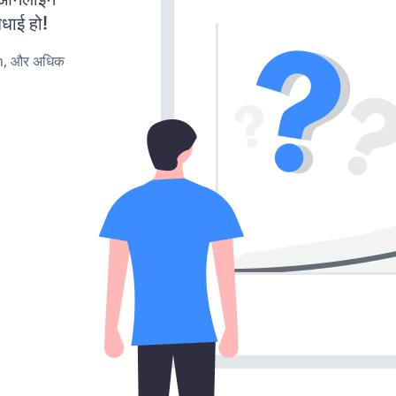
बधाई हो!
rn, और अधिक