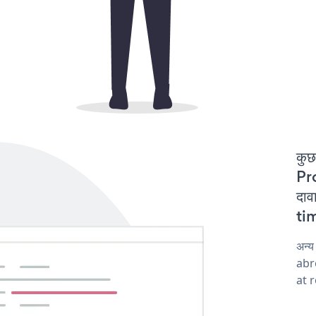
कुछ
Pr
दाव
tim
अन्
abro
at 