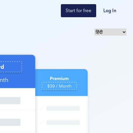
Start for free
Log In