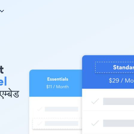
t
el
म्बेड
l