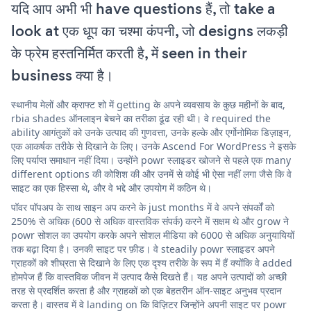
यदि आप अभी भी have questions हैं, तो take a
look at एक धूप का चश्मा कंपनी, जो designs लकड़ी
के फ्रेम हस्तनिर्मित करती है, में seen in their
business क्या है।
स्थानीय मेलों और क्राफ्ट शो में getting के अपने व्यवसाय के कुछ महीनों के बाद,
rbia shades ऑनलाइन बेचने का तरीका ढूंढ रही थी। वे required the
ability आगंतुकों को उनके उत्पाद की गुणवत्ता, उनके हल्के और एर्गोनोमिक डिज़ाइन,
एक आकर्षक तरीके से दिखाने के लिए। उनके Ascend For WordPress ने इसके
लिए पर्याप्त समाधान नहीं दिया। उन्होंने powr स्लाइडर खोजने से पहले एक many
different options की कोशिश की और उनमें से कोई भी ऐसा नहीं लगा जैसे कि वे
साइट का एक हिस्सा थे, और वे भद्दे और उपयोग में कठिन थे।
पॉवर पॉपअप के साथ साइन अप करने के just months में वे अपने संपर्कों को
250% से अधिक (600 से अधिक वास्तविक संपर्क) करने में सक्षम थे और grow ने
powr सोशल का उपयोग करके अपने सोशल मीडिया को 6000 से अधिक अनुयायियों
तक बढ़ा दिया है। उनकी साइट पर फ़ीड। वे steadily powr स्लाइडर अपने
ग्राहकों को शीघ्रता से दिखाने के लिए एक दृश्य तरीके के रूप में हैं क्योंकि वे added
होमपेज हैं कि वास्तविक जीवन में उत्पाद कैसे दिखते हैं। यह अपने उत्पादों को अच्छी
तरह से प्रदर्शित करता है और ग्राहकों को एक बेहतरीन ऑन-साइट अनुभव प्रदान
करता है। वास्तव में वे landing on कि विज़िटर जिन्होंने अपनी साइट पर powr