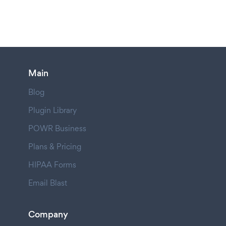
Main
Blog
Plugin Library
POWR Business
Plans & Pricing
HIPAA Forms
Email Blast
Company