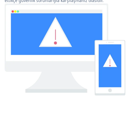
ettikçe güvenlik sorunlarıyla karşılaşmanız olasıdır.