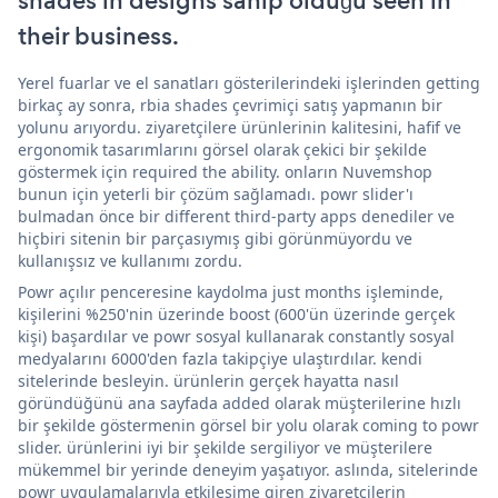
shades'in designs sahip olduğu seen in
their business.
Yerel fuarlar ve el sanatları gösterilerindeki işlerinden getting
birkaç ay sonra, rbia shades çevrimiçi satış yapmanın bir
yolunu arıyordu. ziyaretçilere ürünlerinin kalitesini, hafif ve
ergonomik tasarımlarını görsel olarak çekici bir şekilde
göstermek için required the ability. onların Nuvemshop
bunun için yeterli bir çözüm sağlamadı. powr slider'ı
bulmadan önce bir different third-party apps denediler ve
hiçbiri sitenin bir parçasıymış gibi görünmüyordu ve
kullanışsız ve kullanımı zordu.
Powr açılır penceresine kaydolma just months işleminde,
kişilerini %250'nin üzerinde boost (600'ün üzerinde gerçek
kişi) başardılar ve powr sosyal kullanarak constantly sosyal
medyalarını 6000'den fazla takipçiye ulaştırdılar. kendi
sitelerinde besleyin. ürünlerin gerçek hayatta nasıl
göründüğünü ana sayfada added olarak müşterilerine hızlı
bir şekilde göstermenin görsel bir yolu olarak coming to powr
slider. ürünlerini iyi bir şekilde sergiliyor ve müşterilere
mükemmel bir yerinde deneyim yaşatıyor. aslında, sitelerinde
powr uygulamalarıyla etkileşime giren ziyaretçilerin