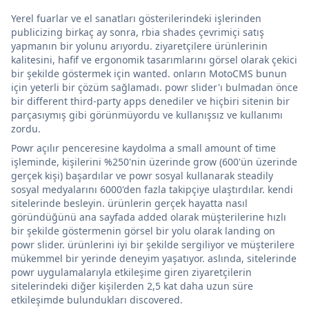
Yerel fuarlar ve el sanatları gösterilerindeki işlerinden
publicizing birkaç ay sonra, rbia shades çevrimiçi satış
yapmanın bir yolunu arıyordu. ziyaretçilere ürünlerinin
kalitesini, hafif ve ergonomik tasarımlarını görsel olarak çekici
bir şekilde göstermek için wanted. onların MotoCMS bunun
için yeterli bir çözüm sağlamadı. powr slider'ı bulmadan önce
bir different third-party apps denediler ve hiçbiri sitenin bir
parçasıymış gibi görünmüyordu ve kullanışsız ve kullanımı
zordu.
Powr açılır penceresine kaydolma a small amount of time
işleminde, kişilerini %250'nin üzerinde grow (600'ün üzerinde
gerçek kişi) başardılar ve powr sosyal kullanarak steadily
sosyal medyalarını 6000'den fazla takipçiye ulaştırdılar. kendi
sitelerinde besleyin. ürünlerin gerçek hayatta nasıl
göründüğünü ana sayfada added olarak müşterilerine hızlı
bir şekilde göstermenin görsel bir yolu olarak landing on
powr slider. ürünlerini iyi bir şekilde sergiliyor ve müşterilere
mükemmel bir yerinde deneyim yaşatıyor. aslında, sitelerinde
powr uygulamalarıyla etkileşime giren ziyaretçilerin
sitelerindeki diğer kişilerden 2,5 kat daha uzun süre
etkileşimde bulundukları discovered.