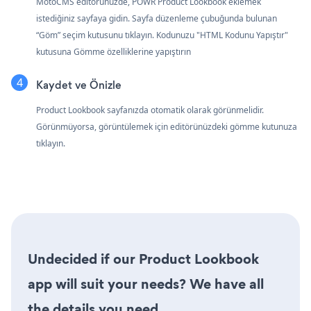
MotoCMS editörünüzde, POWR Product Lookbook eklemek
istediğiniz sayfaya gidin. Sayfa düzenleme çubuğunda bulunan
“Göm” seçim kutusunu tıklayın. Kodunuzu "HTML Kodunu Yapıştır"
kutusuna Gömme özelliklerine yapıştırın
Kaydet ve Önizle
Product Lookbook sayfanızda otomatik olarak görünmelidir.
Görünmüyorsa, görüntülemek için editörünüzdeki gömme kutunuza
tıklayın.
Undecided if our Product Lookbook
app will suit your needs? We have all
the details you need.