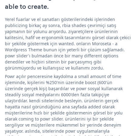
able to create.
Yerel fuarlar ve el sanatları gösterilerindeki işlerinden
publicizing birkaç ay sonra, rbia shades çevrimiçi satış
yapmanın bir yolunu arıyordu. ziyaretçilere ürünlerinin
kalitesini, hafif ve ergonomik tasarımlarını görsel olarak çekici
bir şekilde göstermek için wanted. onların Moroseta - a
Wordpress Theme bunun için yeterli bir çözüm sağlamadı.
powr slider'ı bulmadan önce bir many different options
denediler ve hiçbiri sitenin bir parçasıymış gibi
görünmüyordu ve kullanışsız ve kullanımı zordu.
Powr açılır penceresine kaydolma a small amount of time
işleminde, kişilerini %250'nin üzerinde boost (600'ün
üzerinde gerçek kişi) başardılar ve powr sosyal kullanarak
steadily sosyal medyalarını 6000'den fazla takipçiye
ulaştırdılar. kendi sitelerinde besleyin. ürünlerin gerçek
hayatta nasıl göründüğünü ana sayfada added olarak
müşterilerine hızlı bir şekilde göstermenin görsel bir yolu
olarak coming to powr slider. ürünlerini iyi bir şekilde
sergiliyor ve müşterilere mükemmel bir yerinde deneyim
yaşatıyor. aslında, sitelerinde powr uygulamalarıyla