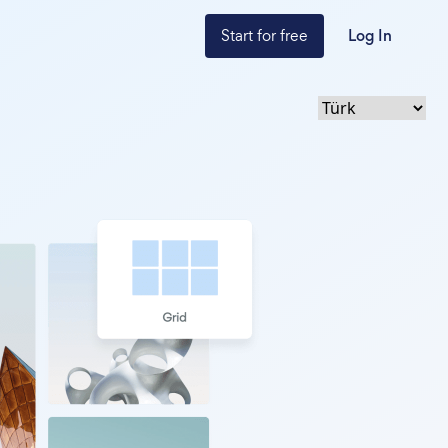
Start for free
Log In