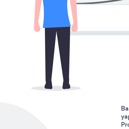
Ba
ya
Pr