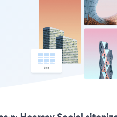
sını Hearsay Social sitenize