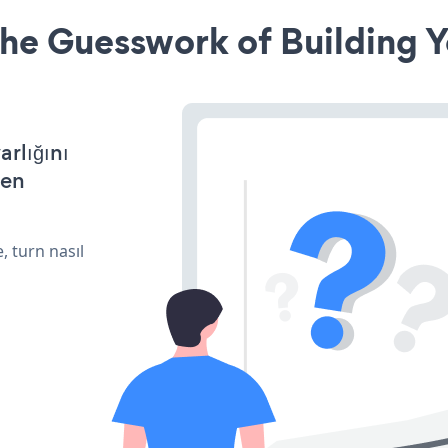
he Guesswork of Building Y
arlığını
den
, turn nasıl