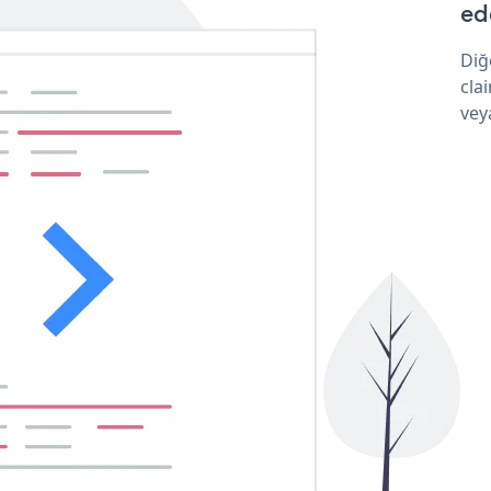
ede
Diğ
cla
vey