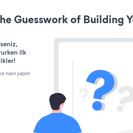
he Guesswork of Building Y
yseniz,
rurken ilk
ikler!
e nasıl yapılır