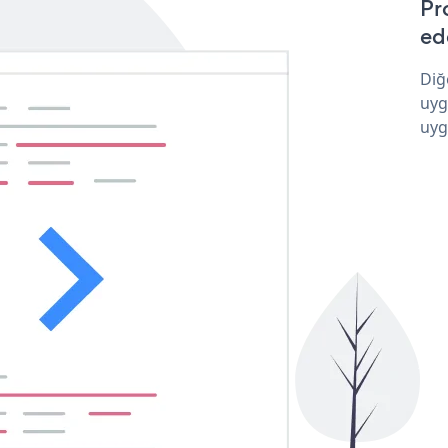
Pr
ede
Diğ
uyg
uyg