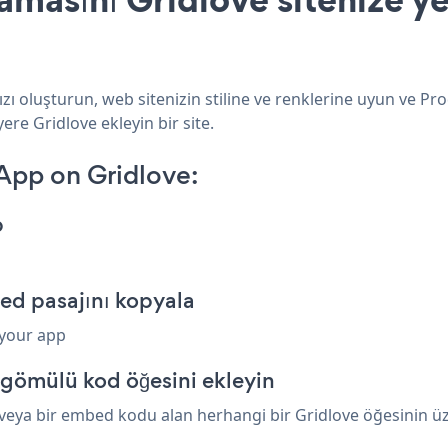
ı oluşturun, web sitenizin stiline ve renklerine uyun ve Pr
ere Gridlove ekleyin bir site.
App on Gridlove:
p
ed pasajını kopyala
 your app
 gömülü kod öğesini ekleyin
ya bir embed kodu alan herhangi bir Gridlove öğesinin üzer