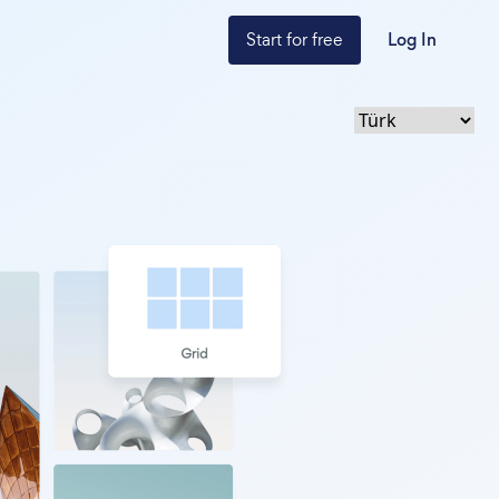
Start for free
Log In