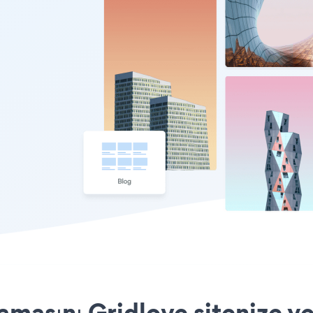
asını Gridlove sitenize ye