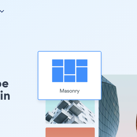
pe
in