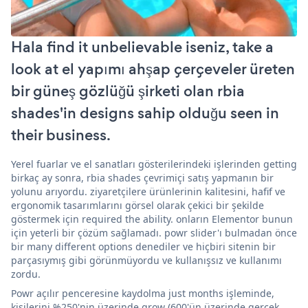
Hala find it unbelievable iseniz, take a
look at el yapımı ahşap çerçeveler üreten
bir güneş gözlüğü şirketi olan rbia
shades'in designs sahip olduğu seen in
their business.
Yerel fuarlar ve el sanatları gösterilerindeki işlerinden getting
birkaç ay sonra, rbia shades çevrimiçi satış yapmanın bir
yolunu arıyordu. ziyaretçilere ürünlerinin kalitesini, hafif ve
ergonomik tasarımlarını görsel olarak çekici bir şekilde
göstermek için required the ability. onların Elementor bunun
için yeterli bir çözüm sağlamadı. powr slider'ı bulmadan önce
bir many different options denediler ve hiçbiri sitenin bir
parçasıymış gibi görünmüyordu ve kullanışsız ve kullanımı
zordu.
Powr açılır penceresine kaydolma just months işleminde,
kişilerini %250'nin üzerinde grow (600'ün üzerinde gerçek