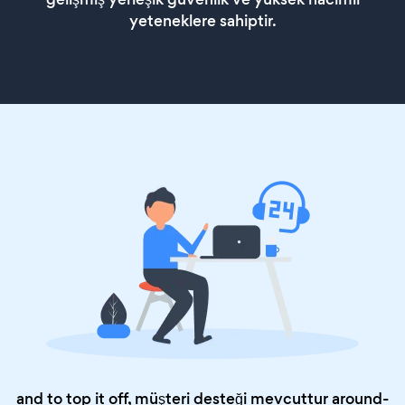
yeteneklere sahiptir.
and to top it off, müşteri desteği mevcuttur around-