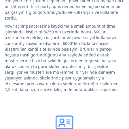
için yeterli bir çözüm sağlamadı. powr slider'ı bulmadan önce
bir different third-party apps denediler ve hiçbiri sitenin bir
parçasıymış gibi görünmüyordu ve kullanışsız ve kullanımı
zordu.
Powr açılır penceresine kaydolma a small amount of time
işleminde, kişilerini %250'nin üzerinde boost (600'ün
üzerinde gerçek kişi) başardılar ve powr sosyal kullanarak
constantly sosyal medyalarını 6000'den fazla takipçiye
ulaştırdılar. kendi sitelerinde besleyin. ürünlerin gerçek
hayatta nasıl göründüğünü ana sayfada added olarak
müşterilerine hızlı bir şekilde göstermenin görsel bir yolu
olarak coming to powr slider. ürünlerini iyi bir şekilde
sergiliyor ve müşterilere mükemmel bir yerinde deneyim
yaşatıyor. aslında, sitelerinde powr uygulamalarıyla
etkileşime giren ziyaretçilerin sitelerindeki diğer kişilerden
2,5 kat daha uzun süre etkileşimde bulundukları reported.