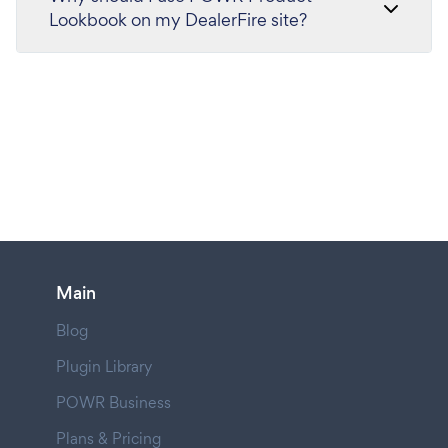
Lookbook on my DealerFire site?
Main
Blog
Plugin Library
POWR Business
Plans & Pricing