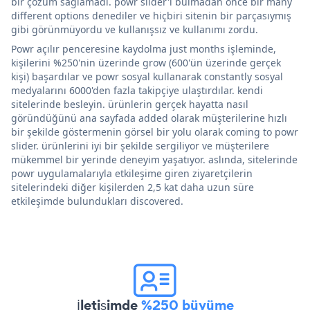
bir çözüm sağlamadı. powr slider'ı bulmadan önce bir many
different options denediler ve hiçbiri sitenin bir parçasıymış
gibi görünmüyordu ve kullanışsız ve kullanımı zordu.
Powr açılır penceresine kaydolma just months işleminde,
kişilerini %250'nin üzerinde grow (600'ün üzerinde gerçek
kişi) başardılar ve powr sosyal kullanarak constantly sosyal
medyalarını 6000'den fazla takipçiye ulaştırdılar. kendi
sitelerinde besleyin. ürünlerin gerçek hayatta nasıl
göründüğünü ana sayfada added olarak müşterilerine hızlı
bir şekilde göstermenin görsel bir yolu olarak coming to powr
slider. ürünlerini iyi bir şekilde sergiliyor ve müşterilere
mükemmel bir yerinde deneyim yaşatıyor. aslında, sitelerinde
powr uygulamalarıyla etkileşime giren ziyaretçilerin
sitelerindeki diğer kişilerden 2,5 kat daha uzun süre
etkileşimde bulundukları discovered.
İletişimde
%250 büyüme