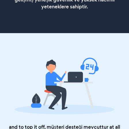
yeteneklere sahiptir.
and to top it off, müşteri desteği mevcuttur at all