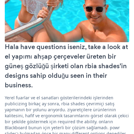
Hala have questions iseniz, take a look at
el yapımı ahşap çerçeveler üreten bir
güneş gözlüğü şirketi olan rbia shades'in
designs sahip olduğu seen in their
business.
Yerel fuarlar ve el sanatları gösterilerindeki işlerinden
publicizing birkaç ay sonra, rbia shades çevrimiçi satış
yapmanın bir yolunu arıyordu. ziyaretçilere ürünlerinin
kalitesini, hafif ve ergonomik tasarımlarını görsel olarak çekici
bir şekilde göstermek için required the ability. onların
Blackboard bunun için yeterli bir çözüm sağlamadı. powr
slider'ı bulmadan önce bir many different options denediler