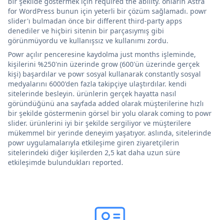
bir şekilde göstermek için required the ability. onların Astra
for WordPress bunun için yeterli bir çözüm sağlamadı. powr
slider'ı bulmadan önce bir different third-party apps
denediler ve hiçbiri sitenin bir parçasıymış gibi
görünmüyordu ve kullanışsız ve kullanımı zordu.
Powr açılır penceresine kaydolma just months işleminde,
kişilerini %250'nin üzerinde grow (600'ün üzerinde gerçek
kişi) başardılar ve powr sosyal kullanarak constantly sosyal
medyalarını 6000'den fazla takipçiye ulaştırdılar. kendi
sitelerinde besleyin. ürünlerin gerçek hayatta nasıl
göründüğünü ana sayfada added olarak müşterilerine hızlı
bir şekilde göstermenin görsel bir yolu olarak coming to powr
slider. ürünlerini iyi bir şekilde sergiliyor ve müşterilere
mükemmel bir yerinde deneyim yaşatıyor. aslında, sitelerinde
powr uygulamalarıyla etkileşime giren ziyaretçilerin
sitelerindeki diğer kişilerden 2,5 kat daha uzun süre
etkileşimde bulundukları reported.