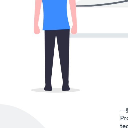
一些
P
te