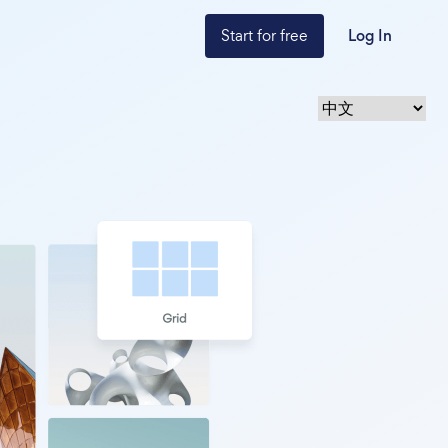
Start for free
Log In