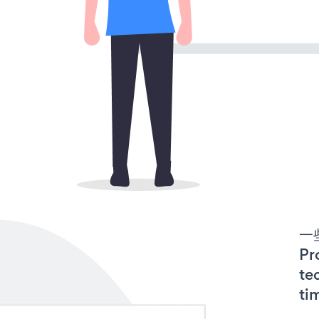
一些
P
te
ti