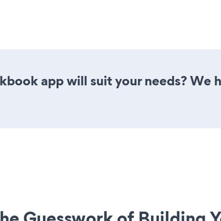
book app will suit your needs? We h
he Guesswork of Building Y