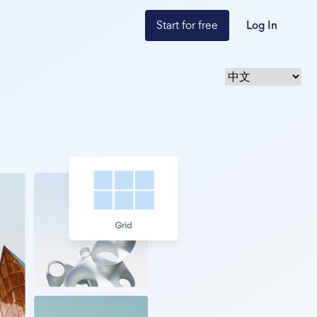
Start for free
Log In