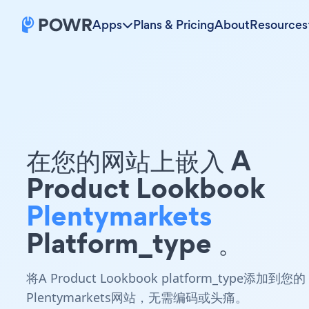
Apps
Plans & Pricing
About
Resources
在您的网站上嵌入 A
Product Lookbook
Plentymarkets
Platform_type 。
将A Product Lookbook platform_type添加到您的
Plentymarkets网站，无需编码或头痛。