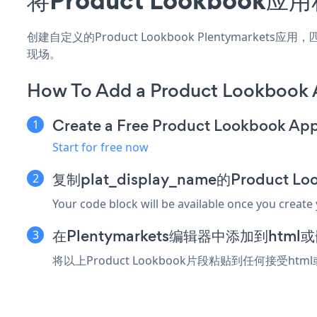
创建自定义的Product Lookbook Plentymarke
现场。
How To Add a Product Lookbook 
Create a Free Product Lookbook Ap
Start for free now
复制plat_display_name的Product 
Your code block will be available once you create
在Plentymarkets编辑器中添加到htm
将以上Product Lookbook片段粘贴到任何接受htm