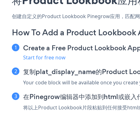
创建自定义的Product Lookbook Pinegrow应用
How To Add a Product Lookbook 
Create a Free Product Lookbook Ap
Start for free now
复制plat_display_name的Product 
Your code block will be available once you create
在Pinegrow编辑器中添加到html或嵌
将以上Product Lookbook片段粘贴到任何接受ht