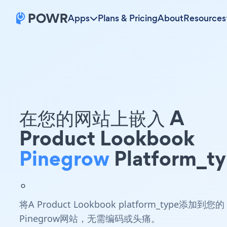
Apps
Plans & Pricing
About
Resources
在您的网站上嵌入 A
Product Lookbook
Pinegrow
Platform_t
。
将A Product Lookbook platform_type添加到您的
Pinegrow网站，无需编码或头痛。