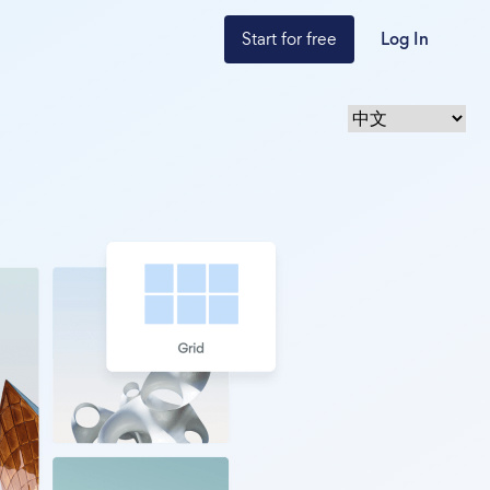
Start for free
Log In